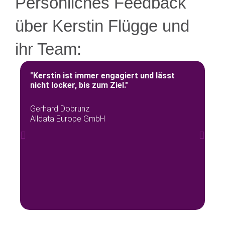
Persönliches Feedback
über Kerstin Flügge und
ihr Team:
"Kerstin ist immer engagiert und lässt
„K
nicht locker, bis zum Ziel."
Si
Gerhard Dobrunz
Di
Alldata Europe GmbH
Co